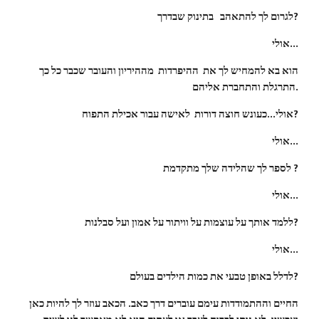
לגרום לך להתאהב   בתינוק שבדרך?
אולי...
הוא בא להמחיש לך את  ההיפרדות  מההיריון והעובר שכבר כל כך 
התרגלת והתחברת אליהם.
אולי...כעונש חוצה דורות  לאישה עבור אכילת התפוח?
אולי...
לספר לך שהלידה שלך מתקדמת ?
אולי...
ללמד אותך על עוצמות על וויתור על אמון ועל סבלנות?
אולי...
לדלל באופן טבעי את כמות הילדים בעולם?
החיים וההתמודדות עימם עוברים דרך כאב. הכאב עוזר לך להיות כאן 