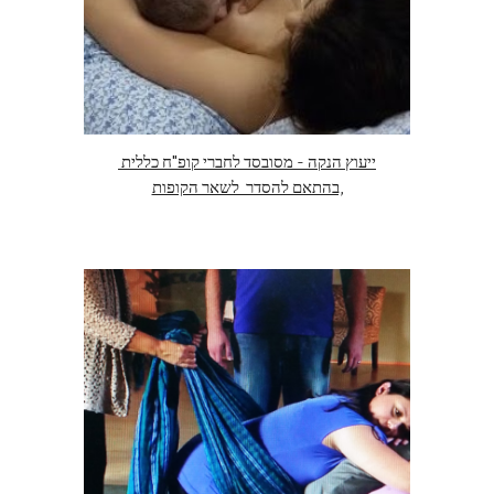
ייעוץ הנקה - מסובסד לחברי קופ"ח כללית 
,בהתאם להסדר  לשאר הקופות